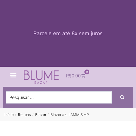
Parcele em até 8x sem juros
0
Quem Somos
Impacto Blume
Acessar conta
R$
0,00
Início
Roupas
Blazer
Blazer azul AMMIS – P
/
/
/