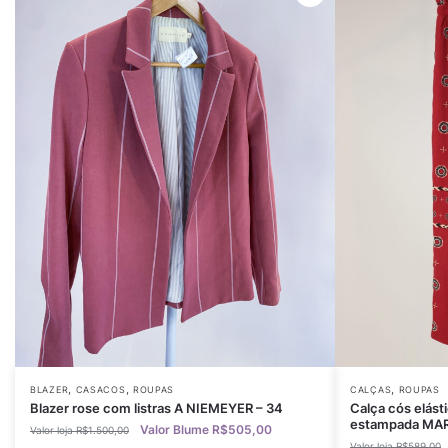
,
,
,
BLAZER
CASACOS
ROUPAS
CALÇAS
ROUPAS
Blazer rose com listras A NIEMEYER – 34
Calça cós elást
estampada MARI
R$
505,00
R$
1.500,00
R$
589,00