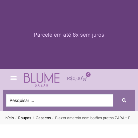
Parcele em até 8x sem juros
0
Quem Somos
Impacto Blume
Acessar conta
R$
0,00
Início
Roupas
Casacos
Blazer amarelo com botões pretos ZARA – P
/
/
/