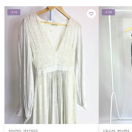
-51%
-57%
,
,
ROUPAS
VESTIDOS
CALÇAS
ROUPAS