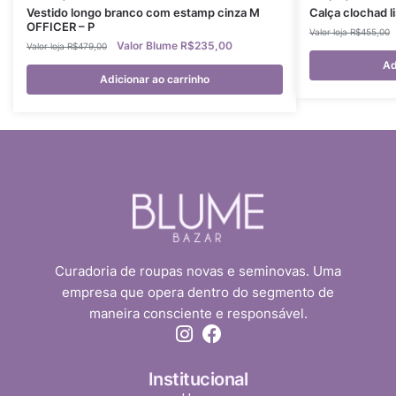
Vestido longo branco com estamp cinza M
Calça clochad l
OFFICER – P
R$
455,00
R$
235,00
R$
479,00
Ad
Adicionar ao carrinho
Curadoria de roupas novas e seminovas. Uma
empresa que opera dentro do segmento de
maneira consciente e responsável.
Institucional