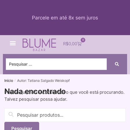
Parcele em até 8x sem juros
0
Quem Somos
Impacto Blume
Acessar conta
R$
0,00
Início
Autor: Tatiana Salgado Weiskopf
/
Nada encontrado
Parece que não encontramos o que você está procurando.
Talvez pesquisar possa ajudar.