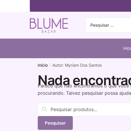
Ho
Início
Autor: Myriam Dos Santos
/
Nada encontra
Parece que não encontramos o que você 
procurando. Talvez pesquisar possa ajuda