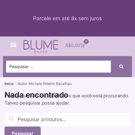
Parcele em até 8x sem juros
0
Quem Somos
Impacto Blume
Acessar conta
R$
0,00
Início
Autor: Michele Ribeiro Bacalhau
/
Nada encontrado
Parece que não encontramos o que você está procurando.
Talvez pesquisar possa ajudar.