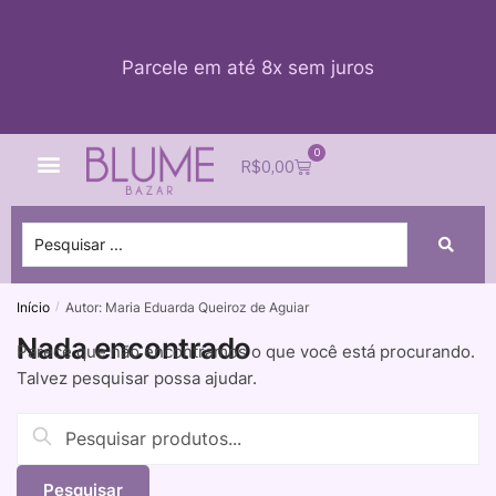
Parcele em até 8x sem juros
0
Quem Somos
Impacto Blume
Acessar conta
R$
0,00
Início
Autor: Maria Eduarda Queiroz de Aguiar
/
Nada encontrado
Parece que não encontramos o que você está procurando.
Talvez pesquisar possa ajudar.