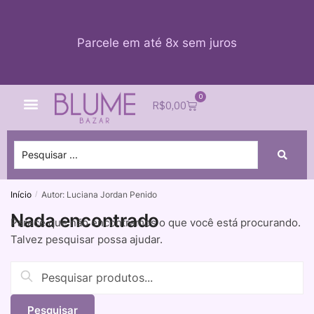
Parcele em até 8x sem juros
0
Quem Somos
Impacto Blume
Acessar conta
R$
0,00
Início
Autor: Luciana Jordan Penido
/
Nada encontrado
Parece que não encontramos o que você está procurando.
Talvez pesquisar possa ajudar.