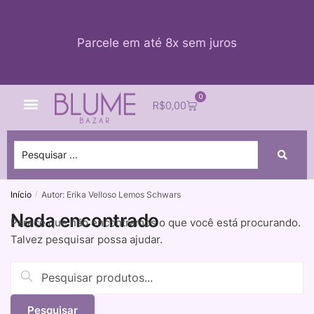
Parcele em até 8x sem juros
0
Quem Somos
Impacto Blume
Acessar conta
R$
0,00
Início
Autor: Erika Velloso Lemos Schwars
/
Nada encontrado
Parece que não encontramos o que você está procurando.
Talvez pesquisar possa ajudar.