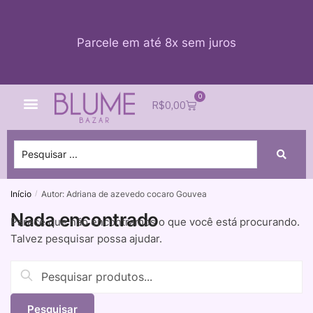
Parcele em até 8x sem juros
0
Quem Somos
Impacto Blume
Acessar conta
R$
0,00
Início
Autor: Adriana de azevedo cocaro Gouvea
/
Nada encontrado
Parece que não encontramos o que você está procurando.
Talvez pesquisar possa ajudar.