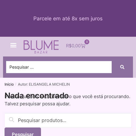
Parcele em até 8x sem juros
0
Quem Somos
Impacto Blume
Acessar conta
R$
0,00
Início
Autor: ELISANGELA MICHELIN
/
Nada encontrado
Parece que não encontramos o que você está procurando.
Talvez pesquisar possa ajudar.