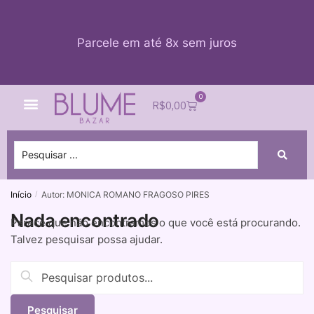
Parcele em até 8x sem juros
0
Quem Somos
Impacto Blume
Acessar conta
R$
0,00
Início
Autor: MONICA ROMANO FRAGOSO PIRES
/
Nada encontrado
Parece que não encontramos o que você está procurando.
Talvez pesquisar possa ajudar.