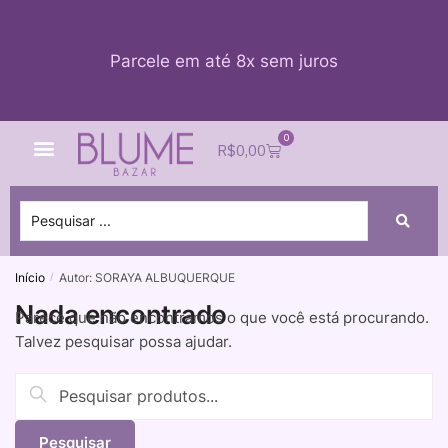
Parcele em até 8x sem juros
0
Quem Somos
Impacto Blume
Acessar conta
R$
0,00
Início
Autor: SORAYA ALBUQUERQUE
/
Nada encontrado
Parece que não encontramos o que você está procurando.
Talvez pesquisar possa ajudar.