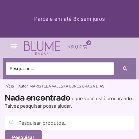
Parcele em até 8x sem juros
0
Quem Somos
Impacto Blume
Acessar conta
R$
0,00
Início
Autor: MARISTELA VALESKA LOPES BRAGA DIAS
/
Nada encontrado
Parece que não encontramos o que você está procurando.
Talvez pesquisar possa ajudar.